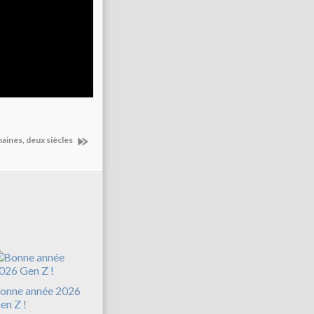
aines, deux siècles
onne année 2026
en Z !