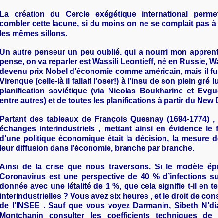
La création du Cercle exégétique international permet
combler cette lacune, si du moins on ne se complait pas à
les mêmes sillons.
Un autre penseur un peu oublié, qui a nourri mon apprenti
pense, on va reparler est Wassili Leontieff, né en Russie, Wa
devenu prix Nobel d’économie comme américain, mais il f
Virenque (celle-là il fallait l’oser!) à l’insu de son plein gré
planification soviétique (via Nicolas Boukharine et Evgu
entre autres) et de toutes les planifications à partir du New 
Partant des tableaux de François Quesnay (1694-1774) , i
échanges interindustriels , mettant ainsi en évidence le 
d’une politique économique était la décision, la mesure d
leur diffusion dans l’économie, branche par branche.
Ainsi de la crise que nous traversons. Si le modèle ép
Coronavirus est une perspective de 40 % d’infections s
donnée avec une létalité de 1 %, que cela signifie t-il en t
interindustrielles ? Vous avez six heures , et le droit de con
de l’INSEE . Sauf que vous voyez Darmanin, Sibeth N’di
Montchanin consulter les coefficients techniques de