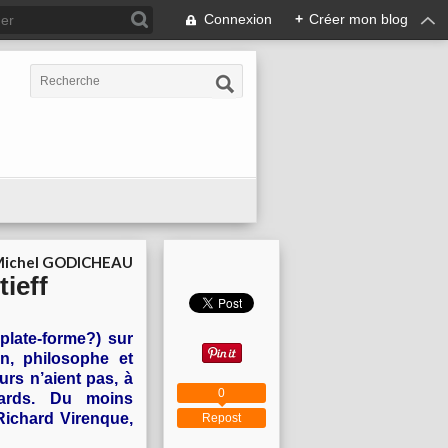
Connexion
+
Créer mon blog
ichel GODICHEAU
ieff
 plate-forme?) sur
en, philosophe et
urs n’aient pas, à
0
ards. Du moins
 Richard Virenque,
Repost