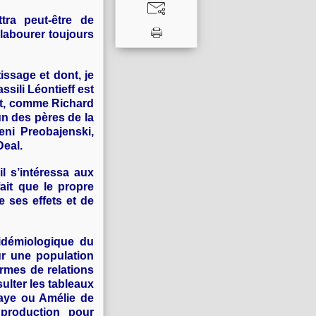
tra peut-être de
 labourer toujours
ssage et dont, je
ssili Léontieff est
ut, comme Richard
 lun des pères de la
eni Preobajenski,
Deal.
l s’intéressa aux
fait que le propre
e ses effets et de
idémiologique du
ur une population
ermes de relations
sulter les tableaux
aye ou Amélie de
 production pour