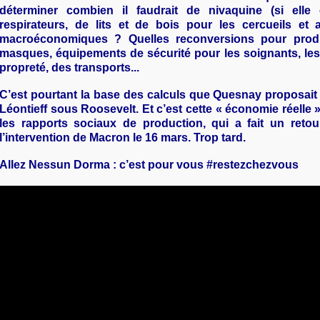
déterminer combien il faudrait de nivaquine (si elle é
respirateurs, de lits et de bois pour les cercueils et 
macroéconomiques ? Quelles reconversions pour produi
masques, équipements de sécurité pour les soignants, les
propreté, des transports...
C’est pourtant la base des calculs que Quesnay proposait
Léontieff sous Roosevelt. Et c’est cette « économie réelle
les rapports sociaux de production, qui a fait un reto
l’intervention de Macron le 16 mars. Trop tard.
Allez Nessun Dorma : c’est pour vous #restezchezvous