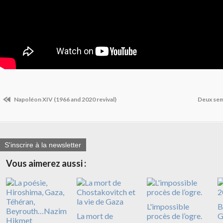
Napoléon XIV (1966 and 2020 revival)
Deux sem
S'inscrire à la newsletter
Vous aimerez aussi :
L'impossible
B
La mort de
procès de l’ogre.
G