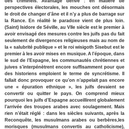
des criminels. Avantage dérivé : en matière de
perspectives électorales, les mouches ont désormais
le droit de changer d’âne et il n’y a plus de barrage sur
la Rance. En réalité le paradoxe vient de plus loin.
(Saint) Isidore de Séville, au VIIe siècle est le premier à
avoir envisagé des mesures contre les juifs pas du fait
seulement de divergences religieuses mais au nom de
la « salubrité publique » et le roi wisigoth Sisebut est le
premier à les avoir mises en musique. A l’époque, dans
le sud de l’Espagne, les communautés chrétiennes et
juives s’interpénètrent encore suffisamment pour que
des historiens emploient le terme de syncrétisme. Il
fallait donc provoquer ce qu’on n’appelait pas encore
une « épuration ethnique », les juifs devaient se
convertir ou quitter le pays. On comprend mieux
pourquoi les juifs d’Espagne accueillirent globalement
l’arrivée des troupes arabes avec soulagement. Mais
rien n’était réglé : dans les siècles suivants, après la
Reconquête, les musulmans arabes ou berbères,les
morisques (musulmans convertis au catholicisme),