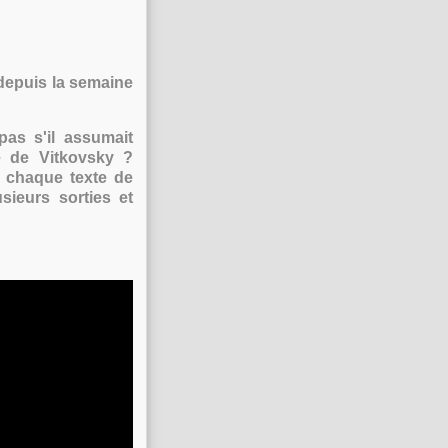
s depuis la semaine
as s'il assumait
é de Vitkovsky ?
 chaque texte de
sieurs sorties et