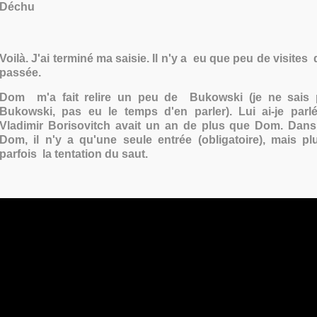
Déchu
Voilà. J'ai terminé ma saisie. Il n'y a eu que peu de visite
passée.
Dom m'a fait relire un peu de Bukowski (je ne sais p
Bukowski, pas eu le temps d'en parler). Lui ai-je parl
Vladimir Borisovitch avait un an de plus que Dom. Dans
Dom, il n'y a qu'une seule entrée (obligatoire), mais plu
parfois la tentation du saut.