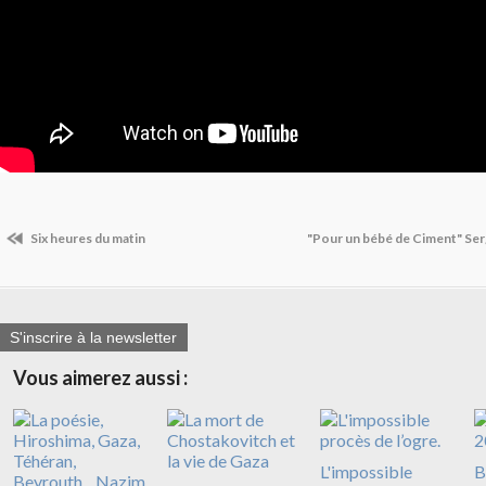
Six heures du matin
"Pour un bébé de Ciment" Ser
S'inscrire à la newsletter
Vous aimerez aussi :
L'impossible
B