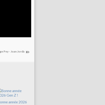
ge Pey - Joan Jordà
onne année 2026