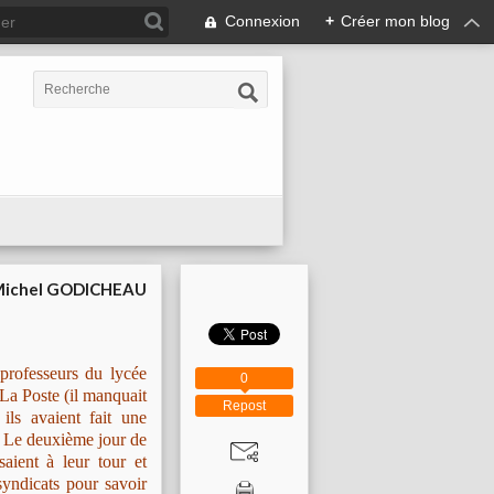
Connexion
+
Créer mon blog
ichel GODICHEAU
 professeurs du lycée
0
 La Poste (il manquait
Repost
 ils avaient fait une
.. Le deuxième jour de
saient à leur tour et
syndicats pour savoir