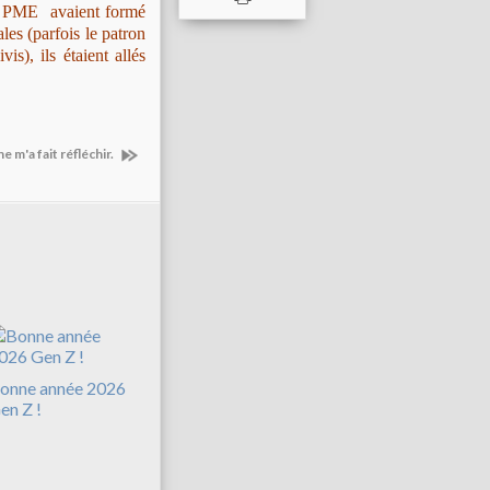
es PME avaient formé
ales (parfois le patron
s), ils étaient allés
e m'a fait réfléchir.
onne année 2026
en Z !