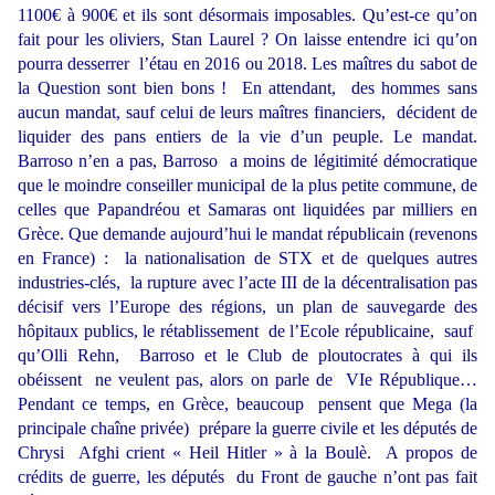
1100€ à 900€ et ils sont désormais imposables. Qu’est-ce qu’on
fait pour les oliviers, Stan Laurel ? On laisse entendre ici qu’on
pourra desserrer l’étau en 2016 ou 2018. Les maîtres du sabot de
la Question sont bien bons ! En attendant, des hommes sans
aucun mandat, sauf celui de leurs maîtres financiers, décident de
liquider des pans entiers de la vie d’un peuple. Le mandat.
Barroso n’en a pas, Barroso a moins de légitimité démocratique
que le moindre conseiller municipal de la plus petite commune, de
celles que Papandréou et Samaras ont liquidées par milliers en
Grèce. Que demande aujourd’hui le mandat républicain (revenons
en France) : la nationalisation de STX et de quelques autres
industries-clés, la rupture avec l’acte III de la décentralisation pas
décisif vers l’Europe des régions, un plan de sauvegarde des
hôpitaux publics, le rétablissement de l’Ecole républicaine, sauf
qu’Olli Rehn, Barroso et le Club de ploutocrates à qui ils
obéissent ne veulent pas, alors on parle de VIe République…
Pendant ce temps, en Grèce, beaucoup pensent que Mega (la
principale chaîne privée) prépare la guerre civile et les députés de
Chrysi Afghi crient « Heil Hitler » à la Boulè. A propos de
crédits de guerre, les députés du Front de gauche n’ont pas fait