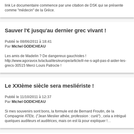
link Le documentaire commence par une citation de DSK qui se présente
comme "médecin" de la Grèce.
Sauver l'€ jusqu'au dernier grec vivant !
Publié le 08/06/2011 à 18:41
Par
Michel GODICHEAU
Les amis de Madelin ? De dangereux gauchistes !
http://www.agoravox.tv/actualites/europe/article/il-ne-s-agit-pas-d-aider-les-
grecs-30515 Merci Louis Patrocle !
Le XXIème siècle sera mesliériste !
Publié le 11/10/2011 à 12:37
Par
Michel GODICHEAU
Si mes souvenirs sont bons, la formule est de Bernard Froutin, de la
Compagnie ATEtc. ("Jean Meslier athée, profession : curé") , cela a intrigué
quelques auditeurs et auditrices, mais on est là pour expliquer !
http://www.franceculture.com/emission-...