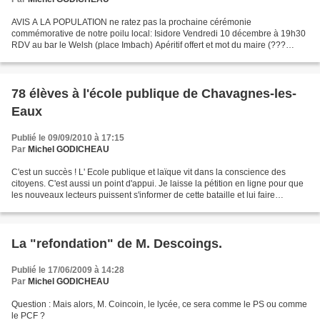
AVIS A LA POPULATION ne ratez pas la prochaine cérémonie
commémorative de notre poilu local: Isidore Vendredi 10 décembre à 19h30
RDV au bar le Welsh (place Imbach) Apéritif offert et mot du maire (???
NDLR !) VENEZ NOMBREUX! http://lechemindesdames....
78 élèves à l'école publique de Chavagnes-les-
Eaux
Publié le 09/09/2010 à 17:15
Par
Michel GODICHEAU
C'est un succès ! L' Ecole publique et laïque vit dans la conscience des
citoyens. C'est aussi un point d'appui. Je laisse la pétition en ligne pour que
les nouveaux lecteurs puissent s'informer de cette bataille et lui faire
éventuellement écho.
La "refondation" de M. Descoings.
Publié le 17/06/2009 à 14:28
Par
Michel GODICHEAU
Question : Mais alors, M. Coincoin, le lycée, ce sera comme le PS ou comme
le PCF ?