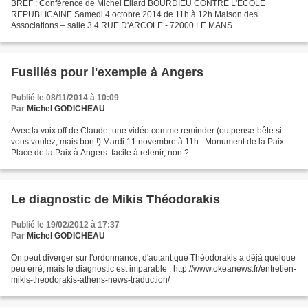
BREF : Conférence de Michel Eliard BOURDIEU CONTRE L'ECOLE
REPUBLICAINE Samedi 4 octobre 2014 de 11h à 12h Maison des
Associations – salle 3 4 RUE D'ARCOLE - 72000 LE MANS
Fusillés pour l'exemple à Angers
Publié le 08/11/2014 à 10:09
Par
Michel GODICHEAU
Avec la voix off de Claude, une vidéo comme reminder (ou pense-bête si
vous voulez, mais bon !) Mardi 11 novembre à 11h . Monument de la Paix
Place de la Paix à Angers. facile à retenir, non ?
Le diagnostic de Mikis Théodorakis
Publié le 19/02/2012 à 17:37
Par
Michel GODICHEAU
On peut diverger sur l'ordonnance, d'autant que Théodorakis a déjà quelque
peu erré, mais le diagnostic est imparable : http://www.okeanews.fr/entretien-
mikis-theodorakis-athens-news-traduction/