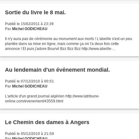
Sortie du livre le 8 mai.
Publié le 15/02/2011 à 23:39
Par
Michel GODICHEAU
Il n'y aura pas de cérémonie au monument aux morts ! L'abeille s'est un peu
plantée dans sa mise en ligne, mais comme ça on l'a deux fois cette
annonce ! Et puis j'adore Bourvil Bzz Bzz Bzz http://www.abeille-
castor.com/collection.php
Au lendemain d'un événement mondial.
Publié le 07/12/2010 à 00:51
Par
Michel GODICHEAU
L'article d'un grand journal algérien http://www.latribune-
online.com/evenement/43559.html
Le Chemin des dames à Angers
Publié le 05/12/2010 à 21:59
Par
Michel GODICHEAU