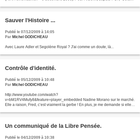
nous a renforcé dans l'idée que...
Sauver l'Histoire ...
Publié le 07/12/2009 à 14:05
Par
Michel GODICHEAU
Avec Laure Adler et Segolène Royal ? J'ai comme un doute, là...
Contrôle d'identité.
Publié le 05/12/2009 à 10:48
Par
Michel GODICHEAU
http://www.youtube.com/watch?
v=bM1RV4Mufy8&feature=player_embedded Nadine Morano sur le marché.
Elle a raison, Fred, c’est vraiment la gerbe ! En plus, je me demande si elle
ne pense pas à Rama Yade . J’imagine heureusement l’inconscient de
l’interlocuteur...
Un communiqué de la Libre Pensée.
Publié le 04/12/2009 à 10:38