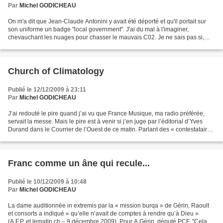
Par
Michel GODICHEAU
On m'a dit que Jean-Claude Antonini y avait été déporté et qu'il portait sur
son uniforme un badge "local government". J'ai du mal à l'imaginer,
chevauchant les nuages pour chasser le mauvais C02. Je ne sais pas si,
avant son départ, il est passé voir...
Church of Climatology
Publié le 12/12/2009 à 23:11
Par
Michel GODICHEAU
J’ai redouté le pire quand j’ai vu que France Musique, ma radio préférée,
servait la messe. Mais le pire est à venir si j’en juge par l’éditorial d’Yves
Durand dans le Courrier de l’Ouest de ce matin. Parlant des « contestataires
les plus radicaux, qui...
Franc comme un âne qui recule...
Publié le 10/12/2009 à 10:48
Par
Michel GODICHEAU
La dame auditionnée in extremis par la « mission burqa » de Gérin, Raoult
et consorts a indiqué « qu’elle n’avait de comptes à rendre qu’à Dieu »
(A.F.P. et lematin.ch – 9 décembre 2009). Pour A.Gérin, député PCF, "Cela