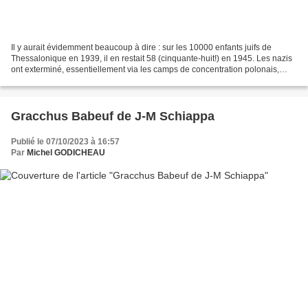
Il y aurait évidemment beaucoup à dire : sur les 10000 enfants juifs de
Thessalonique en 1939, il en restait 58 (cinquante-huit!) en 1945. Les nazis
ont exterminé, essentiellement via les camps de concentration polonais,
54000 habitants juifs de Salonique....
Gracchus Babeuf de J-M Schiappa
Publié le 07/10/2023 à 16:57
Par
Michel GODICHEAU