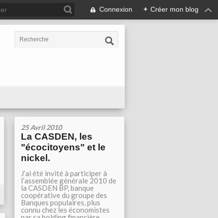
Connexion
+
Créer mon blog
25 Avril 2010
La CASDEN, les
"écocitoyens" et le
nickel.
J’ai été invité à participer à
l’assemblée générale 2010 de
la CASDEN BP, banque
coopérative du groupe des
Banques populaires, plus
connu chez les économistes
par sa holding financière