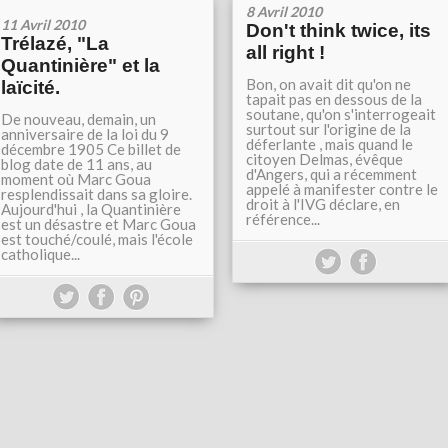
8 Avril 2010
11 Avril 2010
Don't think twice, its
Trélazé, "La
all right !
Quantinière" et la
Bon, on avait dit qu'on ne
laïcité.
tapait pas en dessous de la
soutane, qu'on s'interrogeait
De nouveau, demain, un
surtout sur l'origine de la
anniversaire de la loi du 9
déferlante , mais quand le
décembre 1905 Ce billet de
citoyen Delmas, évêque
blog date de 11 ans, au
d'Angers, qui a récemment
moment où Marc Goua
appelé à manifester contre le
resplendissait dans sa gloire.
droit à l'IVG déclare, en
Aujourd'hui , la Quantinière
référence...
est un désastre et Marc Goua
est touché/coulé, mais l'école
catholique...