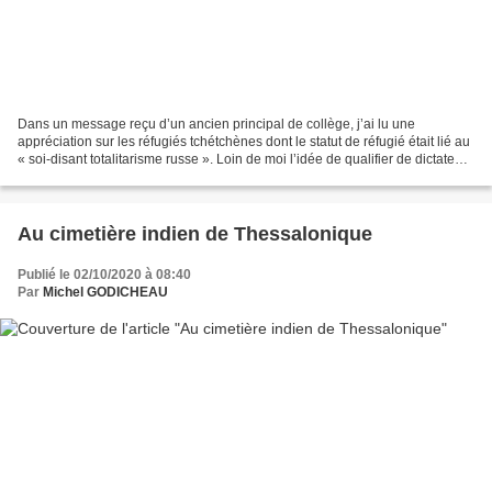
Dans un message reçu d’un ancien principal de collège, j’ai lu une
appréciation sur les réfugiés tchétchènes dont le statut de réfugié était lié au
« soi-disant totalitarisme russe ». Loin de moi l’idée de qualifier de dictateur
l’empoisonneur du Kremlin…...
Au cimetière indien de Thessalonique
Publié le 02/10/2020 à 08:40
Par
Michel GODICHEAU