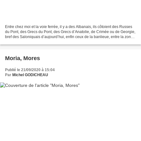
Entre chez moi et la voie ferrée, il y a des Albanais, ils côtoient des Russes
du Pont, des Grecs du Pont, des Grecs d’Anatolie, de Crimée ou de Georgie,
bref des Saloniquais d’aujourd’hui, enfin ceux de la banlieue, entre la zone
portuaire et les zones...
Moria, Mores
Publié le 21/09/2020 à 15:04
Par
Michel GODICHEAU