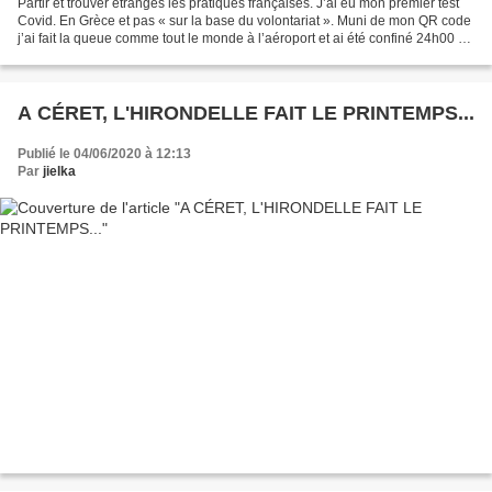
Partir et trouver étranges les pratiques françaises. J’ai eu mon premier test
Covid. En Grèce et pas « sur la base du volontariat ». Muni de mon QR code
j’ai fait la queue comme tout le monde à l’aéroport et ai été confiné 24h00 à
ma résidence déclarée....
A CÉRET, L'HIRONDELLE FAIT LE PRINTEMPS...
Publié le 04/06/2020 à 12:13
Par
jielka