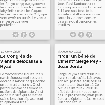
degrés et le temps nous joue
cette citation de Flaubert par
les βρεχει στη φτωχογειτονια :
Jean-Paul Kaufmann : : «
les rues sont transformées en
Quiconque a connu l’internat
labyrinthe entre les flaques,
à 11 ans sait tout de la
les derniers névés de l’Olympe
société ». Voltaire en donne
vont avoir un sursis. Le vent a
toute la violence dans ce
renversé quelques
passage où il dénonce les
poubelles,...
jésuites...
10 Mars 2025
13 Janvier 2025
Le Congrès de
"Pour un bébé de
Vienne délocalisé à
Ciment" Serge Pey -
Ryad.
Joan Jordà
Le macronisme inculte, mais
Serge Pey m’a offert un joli
narcissique, se met souvent
livre-spirale qu’il a fait avec
devant le miroir, ce qui donne
son ami peintre, sculpteur et
un portrait à charge. C’est
dessinateur Joan Jordà. Ce
particulièrement saillant en
recueil s’intitule « Pour un
matière de diplomatie. Ainsi
bébé de ciment » et ce n’est
de ce ministre qui se met en
pas un programme, mais peut-
scène lors d’un déplacement,
être une épiphanie (après tout
téléphonant très
: un bébé est un...