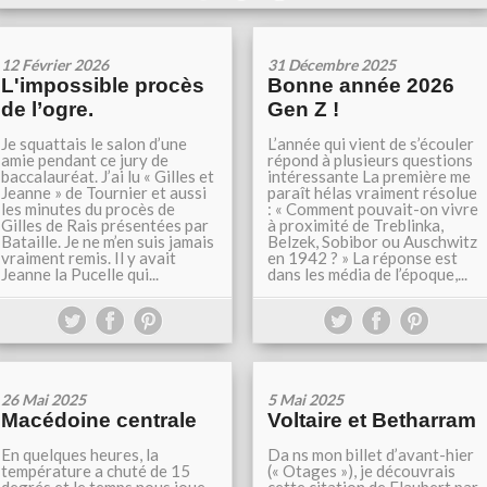
12 Février 2026
31 Décembre 2025
L'impossible procès
Bonne année 2026
de l’ogre.
Gen Z !
Je squattais le salon d’une
L’année qui vient de s’écouler
amie pendant ce jury de
répond à plusieurs questions
baccalauréat. J’ai lu « Gilles et
intéressante La première me
Jeanne » de Tournier et aussi
paraît hélas vraiment résolue
les minutes du procès de
: « Comment pouvait-on vivre
Gilles de Rais présentées par
à proximité de Treblinka,
Bataille. Je ne m’en suis jamais
Belzek, Sobibor ou Auschwitz
vraiment remis. Il y avait
en 1942 ? » La réponse est
Jeanne la Pucelle qui...
dans les média de l’époque,...
26 Mai 2025
5 Mai 2025
Macédoine centrale
Voltaire et Betharram
En quelques heures, la
Da ns mon billet d’avant-hier
température a chuté de 15
(« Otages »), je découvrais