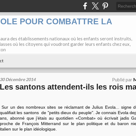
COLE POUR COMBATTRE LA
 aura des établissements nationaux où les enfants seront instruits,
lasses où les citoyens qui voudront garder leurs enfants chez eux,
ton
ct
30 Décembre 2014
Publié par
M
Les santons attendent-ils les rois m
Sur un des nombreux sites se réclamant de Julius Evola... signe 
qualifiait les santons de "petits dieux du peuple". Je connais Evola d
ans, abonné que j'étais au quotidien «Combat» où écrivait jadis Gab
proche de François Mitterrand sur le plan politique et du baron nie
italien sur le plan idéologique.