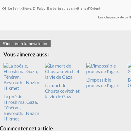
Le Saint-Siège, Di Falco, Barbarin et les chrétiens d'Orient.
Les chapeaux de pail
S'inscrire à la newsletter
Vous aimerez aussi :
L'impossible
B
La mort de
procès de l’ogre.
G
Chostakovitch et
La poésie,
la vie de Gaza
Hiroshima, Gaza,
Téhéran,
Beyrouth…Nazim
Hikmet
Commenter cet article