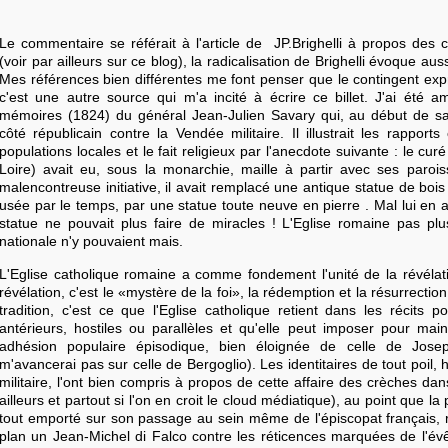
Le commentaire se référait à l'article de JP.Brighelli à propos des c
(voir par ailleurs sur ce blog), la radicalisation de Brighelli évoque au
Mes références bien différentes me font penser que le contingent exp
c'est une autre source qui m'a incité à écrire ce billet. J'ai été 
mémoires (1824) du général Jean-Julien Savary qui, au début de sa 
côté républicain contre la Vendée militaire. Il illustrait les rapport
populations locales et le fait religieux par l'anecdote suivante : le cu
Loire) avait eu, sous la monarchie, maille à partir avec ses paroi
malencontreuse initiative, il avait remplacé une antique statue de bois
usée par le temps, par une statue toute neuve en pierre . Mal lui en av
statue ne pouvait plus faire de miracles ! L'Eglise romaine pas pl
nationale n'y pouvaient mais.
L'Eglise catholique romaine a comme fondement l'unité de la révélatio
révélation, c'est le «mystère de la foi», la rédemption et la résurrection
tradition, c'est ce que l'Eglise catholique retient dans les récits po
antérieurs, hostiles ou parallèles et qu'elle peut imposer pour main
adhésion populaire épisodique, bien éloignée de celle de Jose
m'avancerai pas sur celle de Bergoglio). Les identitaires de tout poil, 
militaire, l'ont bien compris à propos de cette affaire des crèches dans
ailleurs et partout si l'on en croit le cloud médiatique), au point que l
tout emporté sur son passage au sein même de l'épiscopat français, 
plan un Jean-Michel di Falco contre les réticences marquées de l'é