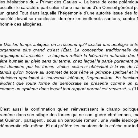
les hésitations du « Primat des Gaules ». La base de cette polémique
occulter le caractère particulier d'une mairie ou d'un Conseil général po
un grand Tout dans laquelle l'hégémonie d'une autorité issue des for
société devait se manifester, derrière les inoffensifs santons, contre
honnie des allogènes.
« Dès les temps antiques on a reconnu qu’il existait une analogie entr
organisme plus grand qu’est l’État. La conception traditionnelle de
organique et articulée – a toujours reflété la hiérarchie naturelle des
être humain au plein sens du terme, chez lequel la partie purement 
est dominée par les forces vitales, celles-ci obéissant à la vie de l
tandis qu’on trouve au sommet de tout l’être le principe spirituel et in
stoïciens appelaient le souverain intérieur, l’egemonikon. En fonction
évident que toute forme de démocratie se présente comme un p
comme un système dans lequel tout rapport normal est renversé.
» (J.
C'est aussi la confirmation qu'en réinvestissant le champ politique
ramène dans son sillage des forces qui ne sont guère chrétiennes, ma
et Guénon, partagent , sous un parapluie romain, une vieille idéologi
démocratie elle-même. Et qui préfère les moutons de la crèche aux ind