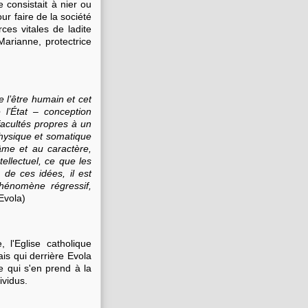
 consistait à nier ou
ur faire de la société
ces vitales de ladite
 Marianne, protectrice
e l’être humain et cet
 l’État – conception
 facultés propres à un
physique et somatique
’âme et au caractère,
tellectuel, ce que les
 de ces idées, il est
hénomène régressif,
Evola)
, l'Eglise catholique
is qui derrière Evola
e qui s'en prend à la
ividus.