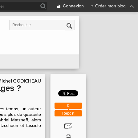
Connexion
+
Créer mon blog
ichel GODICHEAU
ages ?
0
des temps, un auteur
Repost
epuis plus de quarante
riel Matzneff, alors
tzschéen et fasciste