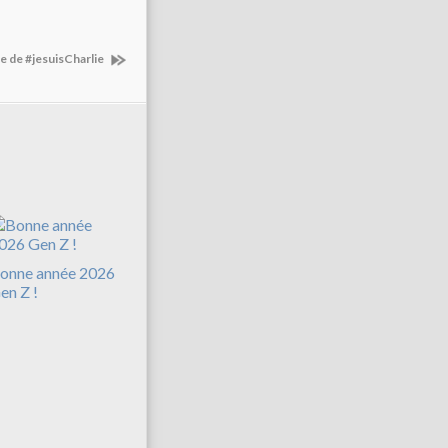
le de #jesuisCharlie
onne année 2026
en Z !