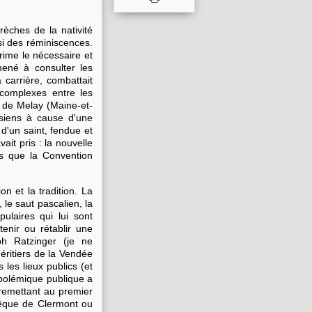
rèches de la nativité
ssi des réminiscences.
rime le nécessaire et
amené à consulter les
carrière, combattait
s complexes entre les
ré de Melay (Maine-et-
ssiens à cause d'une
 d'un saint, fendue et
ait pris : la nouvelle
us que la Convention
n et la tradition. La
, le saut pascalien, la
pulaires qui lui sont
tenir ou rétablir une
ph Ratzinger (je ne
héritiers de la Vendée
 les lieux publics (et
a polémique publique a
remettant au premier
vêque de Clermont ou