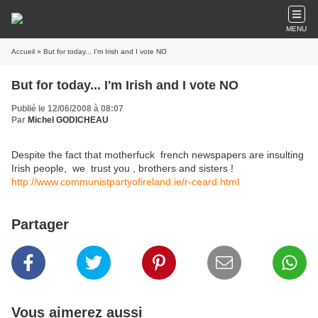
MENU
Accueil
» But for today... I'm Irish and I vote NO
But for today... I'm Irish and I vote NO
Publié le 12/06/2008 à 08:07
Par
Michel GODICHEAU
Despite the fact that motherfuck french newspapers are insulting
Irish people, we trust you , brothers and sisters !
http://www.communistpartyofireland.ie/r-ceard.html
Partager
Vous aimerez aussi