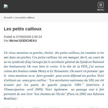
MENU
Accueil
» Les petits cailloux
Les petits cailloux
Publié le 07/09/2009 à 08:34
Par
Michel GODICHEAU
Un vieux monsieur se penche, choisit des petits cailloux, les examine et les
met dans ses poches. Ces petits cailloux lui ont manqué, dit-il, au cours de
sa vie syndicale (Guy Georges fut le secrétaire général du Syndicat National
des Instituteurs). On veut bien le croire. A la tête de la FEN, j'ai surtout
connu des boulets comme Henry et Le Neouannic. On sourit en pensant que
le vieux monsieur va se faire gronder pour avoir déformé ses poches. Voici
d'ailleurs un assez gros caillou : "
Les secrétaires nationaux du SNI, ont été
écoutés par les partis de gauche jusqu'en 1981." (interview à
l'Emancipation- avril 2009). Voici également un passage tout à fait
pertinent de son livre "Les chemins de l'Ecole" (Paru en 2002 aux Editions
Romillat) :