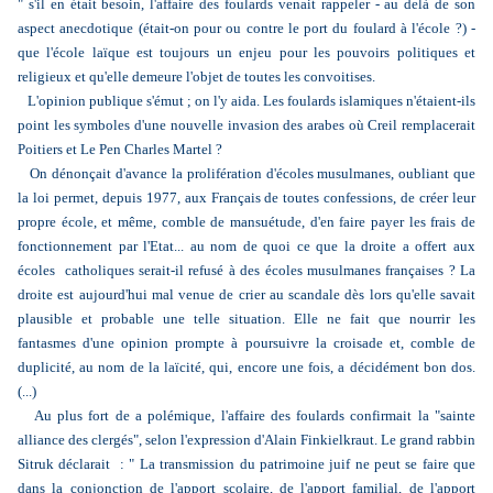
" s'il en était besoin, l'affaire des foulards venait rappeler - au delà de son
aspect anecdotique (était-on pour ou contre le port du foulard à l'école ?) -
que l'école laïque est toujours un enjeu pour les pouvoirs politiques et
religieux et qu'elle demeure l'objet de toutes les convoitises.
L'opinion publique s'émut ; on l'y aida. Les foulards islamiques n'étaient-ils
point les symboles d'une nouvelle invasion des arabes où Creil remplacerait
Poitiers et Le Pen Charles Martel ?
On dénonçait d'avance la prolifération d'écoles musulmanes, oubliant que
la loi permet, depuis 1977, aux Français de toutes confessions, de créer leur
propre école, et même, comble de mansuétude, d'en faire payer les frais de
fonctionnement par l'Etat... au nom de quoi ce que la droite a offert aux
écoles catholiques serait-il refusé à des écoles musulmanes françaises ? La
droite est aujourd'hui mal venue de crier au scandale dès lors qu'elle savait
plausible et probable une telle situation. Elle ne fait que nourrir les
fantasmes d'une opinion prompte à poursuivre la croisade et, comble de
duplicité, au nom de la laïcité, qui, encore une fois, a décidément bon dos.
(...)
Au plus fort de a polémique, l'affaire des foulards confirmait la "sainte
alliance des clergés", selon l'expression d'Alain Finkielkraut. Le grand rabbin
Sitruk déclarait : " La transmission du patrimoine juif ne peut se faire que
dans la conjonction de l'apport scolaire, de l'apport familial, de l'apport