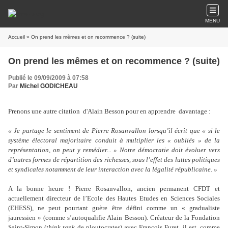
MENU
Accueil
» On prend les mêmes et on recommence ? (suite)
On prend les mêmes et on recommence ? (suite)
Publié le 09/09/2009 à 07:58
Par
Michel GODICHEAU
Prenons une autre citation d'Alain Besson pour en apprendre davantage :
« Je partage le sentiment de Pierre Rosanvallon lorsqu’il écrit que « si le
système électoral majoritaire conduit à multiplier les « oubliés » de la
représentation, on peut y remédier... » Notre démocratie doit évoluer vers
d’autres formes de répartition des richesses, sous l’effet des luttes politiques
et syndicales notamment de leur interaction avec la légalité républicaine. »
A la bonne heure ! Pierre Rosanvallon, ancien permanent CFDT et
actuellement directeur de l’Ecole des Hautes Etudes en Sciences Sociales
(EHESS), ne peut pourtant guère être défini comme un « gradualiste
jauressien » (comme s’autoqualifie Alain Besson). Créateur de la Fondation
Saint-Simon (
think tank
de ploutocrates) avec François Furet, il est, comme