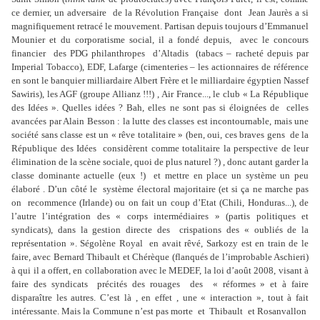
ce dernier, un adversaire de la Révolution Française dont Jean Jaurès a si
magnifiquement retracé le mouvement. Partisan depuis toujours d’Emmanuel
Mounier et du corporatisme social, il a fondé depuis, avec le concours
financier des PDG philanthropes d’Altadis (tabacs – racheté depuis par
Imperial Tobacco), EDF, Lafarge (cimenteries – les actionnaires de référence
en sont le banquier milliardaire Albert Frère et le milliardaire égyptien Nassef
Sawiris), les AGF (groupe Allianz !!!) , Air France..., le club « La République
des Idées ». Quelles idées ? Bah, elles ne sont pas si éloignées de celles
avancées par Alain Besson : la lutte des classes est incontournable, mais une
société sans classe est un « rêve totalitaire » (ben, oui, ces braves gens de la
République des Idées considèrent comme totalitaire la perspective de leur
élimination de la scène sociale, quoi de plus naturel ?) , donc autant garder la
classe dominante actuelle (eux !) et mettre en place un système un peu
élaboré . D’un côté le système électoral majoritaire (et si ça ne marche pas
on recommence (Irlande) ou on fait un coup d’Etat (Chili, Honduras...), de
l’autre l’intégration des « corps intermédiaires » (partis politiques et
syndicats), dans la gestion directe des crispations des « oubliés de la
représentation ». Ségolène Royal en avait rêvé, Sarkozy est en train de le
faire, avec Bernard Thibault et Chérèque (flanqués de l’improbable Aschieri)
à qui il a offert, en collaboration avec le MEDEF, la loi d’août 2008, visant à
faire des syndicats précités des rouages des « réformes » et à faire
disparaître les autres. C’est là , en effet , une « interaction », tout à fait
intéressante. Mais la Commune n’est pas morte et Thibault et Rosanvallon