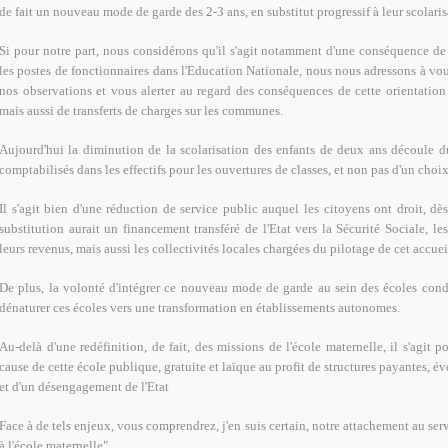
de fait un nouveau mode de garde des 2-3 ans, en substitut progressif à leur scolaris
Si pour notre part, nous considérons qu'il s'agit notamment d'une conséquence de
les postes de fonctionnaires dans l'Education Nationale, nous nous adressons à vou
nos observations et vous alerter au regard des conséquences de cette orientation 
mais aussi de transferts de charges sur les communes.
Aujourd'hui la diminution de la scolarisation des enfants de deux ans découle du 
comptabilisés dans les effectifs pour les ouvertures de classes, et non pas d'un choix
Il s'agit bien d'une réduction de service public auquel les citoyens ont droit, dès
substitution aurait un financement transféré de l'Etat vers la Sécurité Sociale, le
leurs revenus, mais aussi les collectivités locales chargées du pilotage de cet accuei
De plus, la volonté d'intégrer ce nouveau mode de garde au sein des écoles cond
dénaturer ces écoles vers une transformation en établissements autonomes.
Au-delà d'une redéfinition, de fait, des missions de l'école maternelle, il s'agit 
cause de cette école publique, gratuite et laïque au profit de structures payantes, é
et d'un désengagement de l'Etat
Face à de tels enjeux, vous comprendrez, j'en suis certain, notre attachement au se
à l'école maternelle".