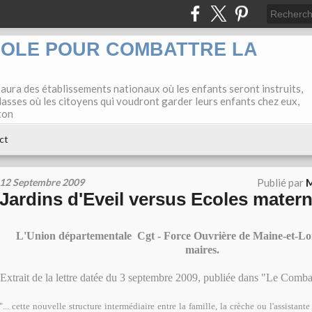
COLE POUR COMBATTRE LA
 aura des établissements nationaux où les enfants seront instruits,
lasses où les citoyens qui voudront garder leurs enfants chez eux,
ton
ct
12 Septembre 2009
Publié par
M
Jardins d'Eveil versus Ecoles matern
L'Union départementale Cgt - Force Ouvrière de Maine-et-Loi
maires.
Extrait de la lettre datée du 3 septembre 2009, publiée dans "Le Comb
"... cette nouvelle structure intermédiaire entre la famille, la crèche ou l'assistante