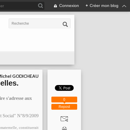
Connexion
+
Créer mon blog
ichel GODICHEAU
elles.
re s'adresse aux
0
Repost
at Social" N°8/9/2009
 maternelle, constituerait