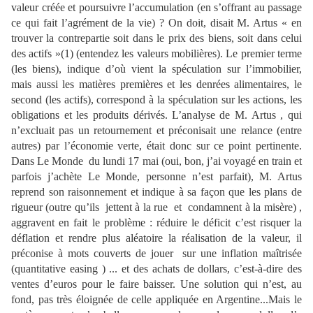
valeur créée et poursuivre l’accumulation (en s’offrant au passage
ce qui fait l’agrément de la vie) ? On doit, disait M. Artus « en
trouver la contrepartie soit dans le prix des biens, soit dans celui
des actifs »(1) (entendez les valeurs mobilières). Le premier terme
(les biens), indique d’où vient la spéculation sur l’immobilier,
mais aussi les matières premières et les denrées alimentaires, le
second (les actifs), correspond à la spéculation sur les actions, les
obligations et les produits dérivés. L’analyse de M. Artus , qui
n’excluait pas un retournement et préconisait une relance (entre
autres) par l’économie verte, était donc sur ce point pertinente.
Dans Le Monde du lundi 17 mai (oui, bon, j’ai voyagé en train et
parfois j’achète Le Monde, personne n’est parfait), M. Artus
reprend son raisonnement et indique à sa façon que les plans de
rigueur (outre qu’ils jettent à la rue et condamnent à la misère) ,
aggravent en fait le problème : réduire le déficit c’est risquer la
déflation et rendre plus aléatoire la réalisation de la valeur, il
préconise à mots couverts de jouer sur une inflation maîtrisée
(quantitative easing ) ... et des achats de dollars, c’est-à-dire des
ventes d’euros pour le faire baisser. Une solution qui n’est, au
fond, pas très éloignée de celle appliquée en Argentine...Mais le