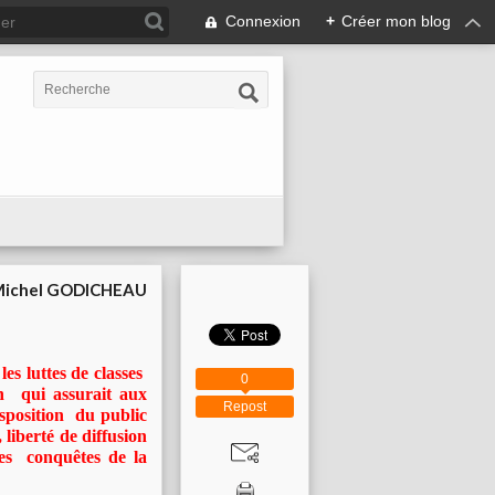
Connexion
+
Créer mon blog
ichel GODICHEAU
es luttes de classes
0
n qui assurait aux
Repost
isposition du public
 liberté de diffusion
 des conquêtes de la