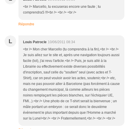
<br /> Marcello, tu excuseras encore une faute ; tu
comprendraS !!!<br /> <br /> <br />
Répondre
L
Louis Patrocle
10/06/2011 08:34
<br /> Mon cher Marcello (tu comprendra à la fin),<br /> <br />
Je suis allez sur le site et, après une navigation toujours aussi
facile (lol), j'ai revu l'article.<br /> Puis, je suis allé à la
Librairie ou effectivement existe diverses possibilités
d'inscription, sauf celle du "soutien" seul (avec actes et T-
Shirt), car on peut vouloir avoir les actes, soutenir,<br /> etc,
mais ne pas pouvoir aller à Barcelone (pas forcément à cause
du changement municipal, là comme ailleurs les pièces
noires remplaçant les pièces blanches, sur l'échiquier UE,
FMI...).<br /> Une photo de ce T-shirt serait la bienvenue ; un
mâle portant un embryon : ce serait donc le deuxième
évènement le plus important depuis que l'Homme a marché
sur la Lune!<br /> <br /> Fraternellement,<br /> <br /> <br />