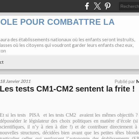
COLE POUR COMBATTRE LA
 aura des établissements nationaux où les enfants seront instruits,
lasses où les citoyens qui voudront garder leurs enfants chez eux,
ton
ct
18 Janvier 2011
Publié par
M
Les tests CM1-CM2 sentent la frite !
Et si les tests PISA et les tests CM2 avaient les mêmes objectifs ? I
déposséder le législateur des choix politiques en matière d’école (si
scientifiques, il n’y à rien à dire !) et de contribuer directement
nouvelles structures, décidées bien avant que les petites têtes blo
particulier celles qui renforcent l’autonomie des établissements (EP