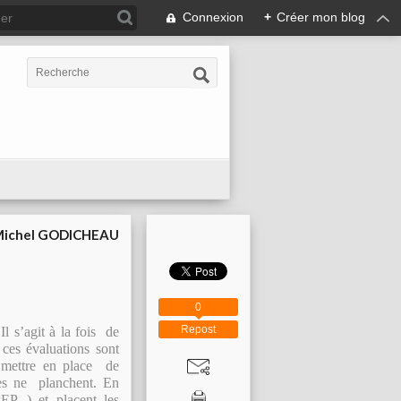
Connexion
+
Créer mon blog
ichel GODICHEAU
0
Repost
l s’agit à la fois de
 ces évaluations sont
 à mettre en place de
ndes ne planchent. En
EP...) et placent les