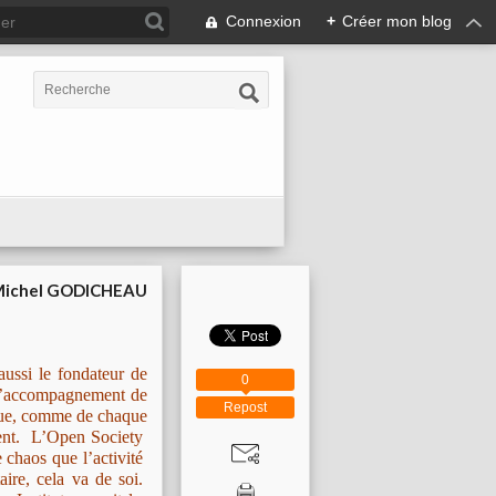
Connexion
+
Créer mon blog
ichel GODICHEAU
aussi le fondateur de
0
 d’accompagnement de
Repost
esque, comme de chaque
ement. L’Open Society
e chaos que l’activité
ire, cela va de soi.