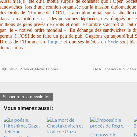
Aussi n’ai-je été qu’à moitié surpris de constater que l’Open Society
sandwiches lors d’une réunion organisée par la mission diplomatiqu
des Droits de l’Homme de l’ONU. La réunion portait sur la situation de
dans la majorité des cas, des personnes déplacées, des réfugiés ou 
millions de gens privés de droits et dont le nombre s’accroît du fait
par le « nouvel ordre mondial ». En échange des sandwiches le di
permis à l’OSI de se faire un peu de pub. Gageons qu’aujourd’hui So
Droits de l’Homme en
Turquie
et que ses intérêts en
Syrie
sont bie
deux camps.
SlavoJ Zizek et Alexis Tsipras.
De Villeneuve-sur-Lot au 
S'inscrire à la newsletter
Vous aimerez aussi :
L'impossible
B