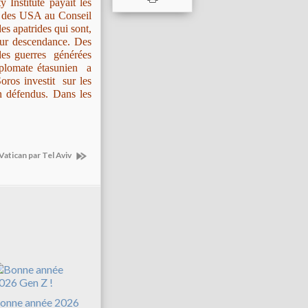
 Institute payait les
e des USA au Conseil
s apatrides qui sont,
leur descendance. Des
 des guerres générées
plomate étasunien a
ros investit sur les
n défendus. Dans les
Vatican par Tel Aviv
onne année 2026