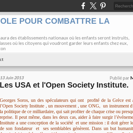
COLE POUR COMBATTRE LA
 aura des établissements nationaux où les enfants seront instruits,
lasses où les citoyens qui voudront garder leurs enfants chez eux,
ton
ct
13 Juin 2013
Publié par
M
Les USA et l'Open Society Institute.
Georges Soros, un des spéculateurs qui ont profité de la Grèce est 
l’Open Society Institute , un mouvement , une ONG, un instrument
la politique de ce milliardaire, qui sait profiter de chaque crise ou pr
reprise. Il peut même, dans les deux cas, aider à faire surgir l’évén
Institute a une conception de la société et une mission : il doit gérer l
de son fondateur et ses semblables génèrent. Dans un but humanita