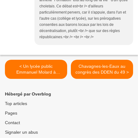
annexe "Formation tout au long de la vie" d'un lycée
choletais. Ce débat est<br /> d'ailleurs
particulièrement pervers, car il s'appuie, dans l'un et
l'autre cas (collège et lycée), sur les prérogatives
consenties aux barons locaux par les lois de
décentralisation, plutôt <br /> que sur des règles
républicaines.<br /> <br /> <br />
< Un lycée public
Chavagnes-les-Eaux au
Emmanuel Molard à
congrès des DDEN du 49 >
Beaupréau ?
Hébergé par Overblog
Top articles
Pages
Contact
Signaler un abus