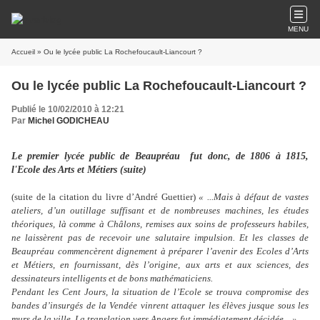
MENU
Accueil
» Ou le lycée public La Rochefoucault-Liancourt ?
Ou le lycée public La Rochefoucault-Liancourt ?
Publié le 10/02/2010 à 12:21
Par
Michel GODICHEAU
Le premier lycée public de Beaupréau fut donc, de 1806 à 1815,
l'Ecole des Arts et Métiers (suite)
(suite de la citation du livre d’André Guettier)
« ...Mais à défaut de vastes
ateliers, d’un outillage suffisant et de nombreuses machines, les études
théoriques, là comme à Châlons, remises aux soins de professeurs habiles,
ne laissèrent pas de recevoir une salutaire impulsion. Et les classes de
Beaupréau commencèrent dignement à préparer l’avenir des Ecoles d’Arts
et Métiers, en fournissant, dès l’origine, aux arts et aux sciences, des
dessinateurs intelligents et de bons mathématiciens.
Pendant les Cent Jours, la situation de l’Ecole se trouva compromise des
bandes d’insurgés de la Vendée vinrent attaquer les élèves jusque sous les
murs de la ville. La translation vers Angers fut immédiatement décidée... »