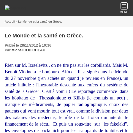
MENU
Accueil
» Le Monde et la santé en Grèce.
Le Monde et la santé en Grèce.
Publié le 28/11/2012 à 10:36
Par
Michel GODICHEAU
Rien sur M. Izraelevitz , on ne tire pas sur les corbillards. Mais M.
Benoit Vitkine a le bonjour d'Alfred ! Il a signé dans Le Monde
du 27 novembre (j'en achète un quand je reviens en France), un
article intitulé : l'inexorable descente aux enfers du système de
santé de la Grèce". C'est à vomir ! Le reportage commence dans
les hôpitaux de Thessalonique et Kilkis (je connais un peu) ,
manque de médicaments, de papier radiographique, choix des
patients qui vont mourir, tout est vrai, comme la division par deux
des salaires des médecins, le rôle de la Troïka qui interdit le
financement de la sécu... Et puis un sous-titre sur "les fakelaki",
les enveloppes de backchich pour les salopards de toubibs et le